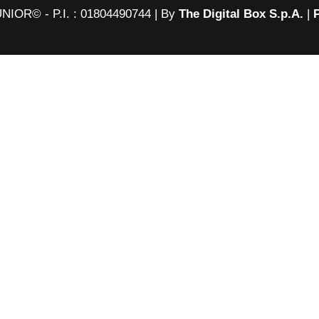
OR© - P.I. : 01804490744 | By
The Digital Box S.p.A.
|